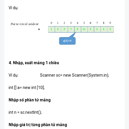
Ví dụ:
4. Nhập, xuất mảng 1 chiều
Ví dụ: Scanner sc= new Scanner(System.in);
int [] a= new int [10];
Nhập số phần tử mảng
int n = sc.nextInt();
Nhập giá trị từng phần tử mảng