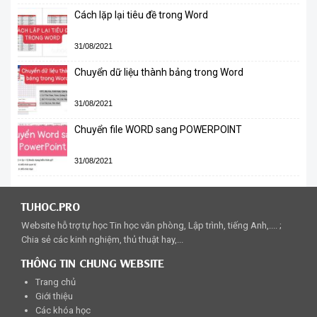
Cách lặp lại tiêu đề trong Word
31/08/2021
Chuyển dữ liệu thành bảng trong Word
31/08/2021
Chuyển file WORD sang POWERPOINT
31/08/2021
TUHOC.PRO
Website hỗ trợ tự học Tin học văn phòng, Lập trình, tiếng Anh,.... ;
Chia sẻ các kinh nghiệm, thủ thuật hay,...
THÔNG TIN CHUNG WEBSITE
Trang chủ
Giới thiệu
Các khóa học