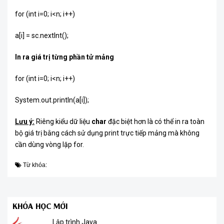
for (int i=0; i<n; i++)
a[i] = sc.nextInt();
In ra giá trị từng phần tử mảng
for (int i=0; i<n; i++)
System.out.println(a[i]);
Lưu ý:
Riêng kiểu dữ liệu
char
đặc biệt hơn là có thể in ra toàn
bộ giá trị bằng cách sử dụng print trực tiếp mảng mà không
cần dùng vòng lặp for.
Từ khóa:
KHÓA HỌC MỚI
Lập trình Java