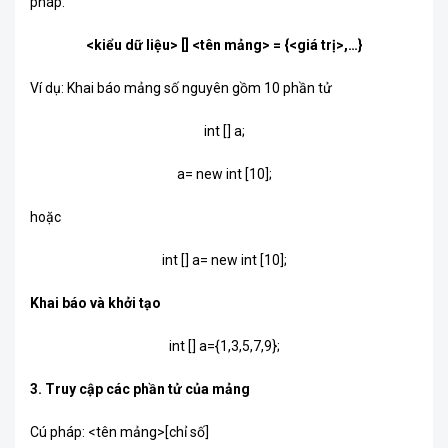
pháp:
<kiểu dữ liệu>
[]
<tên mảng>
= {
<giá trị>
,…}
Ví dụ: Khai báo mảng số nguyên gồm 10 phần tử
int [] a;
a= new int [10];
hoặc
int [] a= new int [10];
Khai báo và khởi tạo
int [] a={1,3,5,7,9};
3. Truy cập các phần tử của mảng
Cú pháp: <tên mảng>[chỉ số]