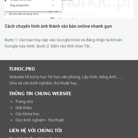
Cách chuyển hình ảnh thành văn bản online nhanh gọn
Bước 1: Các bạn truy cập vào Google Drive và đăng nhập tài khoản
Google của mình. Bước 2: Bấm vào Mới chọn Tải...
TUHOC.PRO
Website hỗ trợ tự học Tin học văn phòng, Lập trình, tiếng Anh,.... ;
Chia sẻ các kinh nghiệm, thủ thuật hay,...
THÔNG TIN CHUNG WEBSITE
Trang chủ
Giới thiệu
Các khóa học
Góc kinh nghiệm - thủ thuật
LIÊN HỆ VỚI CHÚNG TÔI