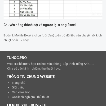
Chuyển hàng thành cột và ngược lại trong Excel
Bước 1: Mở file Excel à chọn (bôi đen) toàn bộ dữ liệu cần chuyển rồi kích
chuột phải –> chọn...
TUHOC.PRO
Website hỗ trợ tự học Tin học văn phòng, Lập trình, tiếng Anh,.... ;
Chia sẻ các kinh nghiệm, thủ thuật hay,...
THÔNG TIN CHUNG WEBSITE
Trang chủ
Giới thiệu
Các khóa học
Góc kinh nghiệm - thủ thuật
LIÊN HỆ VỚI CHÚNG TÔI