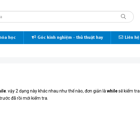
hóa học
Góc kinh nghiệm - thủ thuật hay
Liên hệ
ile
. vậy 2 dạng này khác nhau như thế nào, đơn giản là
while
sẽ kiểm tra
trước đã rồi mới kiểm tra.