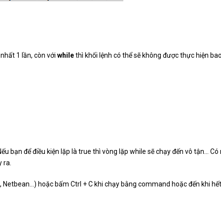
 nhất 1 lần, còn với
while
thì khối lệnh có thể sẽ không được thực hiện bao
 Nếu bạn để điều kiện lặp là true thì vòng lặp while sẽ chạy đến vô tận… Có
 ra.
pse, Netbean…) hoặc bấm Ctrl + C khi chạy bằng command hoặc đến khi hế