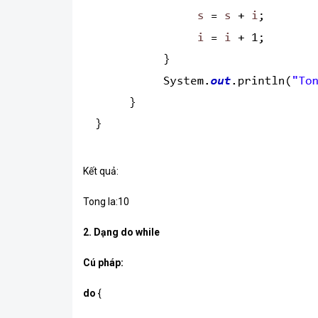
Kết quả:
Tong la:10
2. Dạng do while
Cú pháp:
do
{