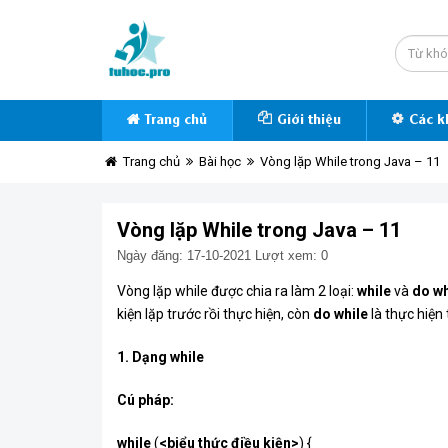
Trang chủ
Giới thiệu
Các k
Trang chủ
Bài học
Vòng lặp While trong Java – 11
Vòng lặp While trong Java – 11
Ngày đăng: 17-10-2021
Lượt xem: 0
Vòng lặp while được chia ra làm 2 loại:
while
và
do wh
kiện lặp trước rồi thực hiện, còn
do while
là thực hiện 
1. Dạng while
Cú pháp:
while
(
<biểu thức điều kiện>
) {