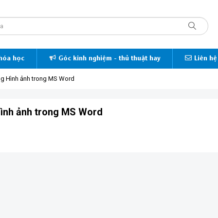
hóa học
Góc kinh nghiệm - thủ thuật hay
Liên hệ
ng Hình ảnh trong MS Word
Hình ảnh trong MS Word