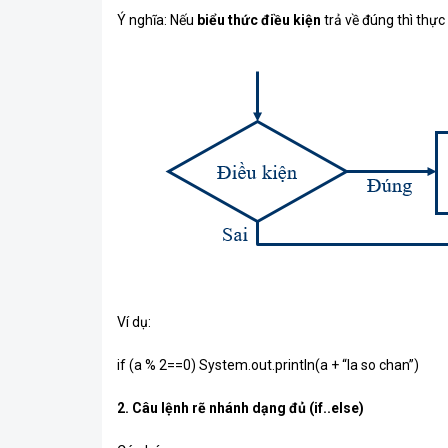
Ý nghĩa: Nếu
biểu thức điều kiện
trả về đúng thì thực
Ví dụ:
if (a % 2==0) System.out.println(a + “la so chan”)
2. Câu lệnh rẽ nhánh dạng đủ (if..else)