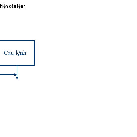
 hiện
câu lệnh
.