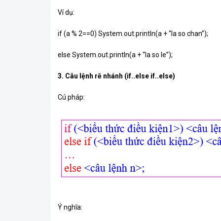
Ví dụ:
if (a % 2==0) System.out.println(a + “la so chan”);
else System.out.println(a + “la so le”);
3. Câu lệnh rẽ nhánh (if..else if..else)
Cú pháp:
Ý nghĩa: