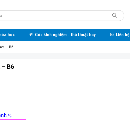
hóa học
Góc kinh nghiệm - thủ thuật hay
Liên hệ
Java – B6
a – B6